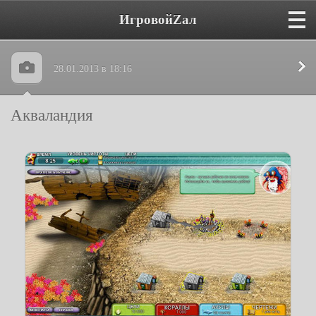
ИгровойZал
28.01.2013 в 18:16
Акваландия