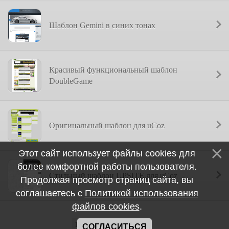
Шаблон Gemini в синих тонах
Красивый функциональный шаблон
DoubleGame
Оригинальный шаблон для uCoz
Этот сайт использует файлы cookies для
более комфортной работы пользователя.
Стильный шаблон UPSITE для uCoz
Продолжая просмотр страниц сайта, вы
соглашаетесь с
Политикой использования
файлов cookies
.
1
2
3
...
13
14
»
СОГЛАСИТЬСЯ