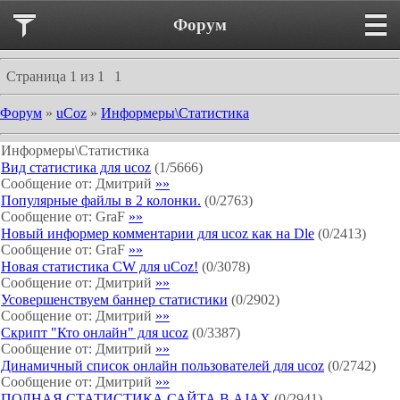
Форум
Страница
1
из
1
1
Форум
»
uCoz
»
Информеры\Статистика
Информеры\Статистика
Вид статистика для ucoz
(
1
/
5666
)
Сообщение от:
Дмитрий
»»
Популярные файлы в 2 колонки.
(
0
/
2763
)
Сообщение от:
GraF
»»
Новый информер комментарии для ucoz как на Dle
(
0
/
2413
)
Сообщение от:
GraF
»»
Новая статистика CW для uCoz!
(
0
/
3078
)
Сообщение от:
Дмитрий
»»
Усовершенствуем баннер статистики
(
0
/
2902
)
Сообщение от:
Дмитрий
»»
Скрипт "Кто онлайн" для ucoz
(
0
/
3387
)
Сообщение от:
Дмитрий
»»
Динамичный список онлайн пользователей для ucoz
(
0
/
2742
)
Сообщение от:
Дмитрий
»»
ПОЛНАЯ СТАТИСТИКА САЙТА В AJAX
(
0
/
2941
)