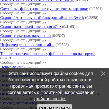
Сообщение от:
Дмитрий
»»
Случайные файлы для ucoz с увеличением картинки
(
0
/
2501
)
Сообщение от:
Дмитрий
»»
Скрипт "Антивирусный блок для сайта" от 3week
(
0
/
2858
)
Сообщение от:
Дмитрий
»»
Скрипт партнеры/баннеры для uCoz
(
0
/
4165
)
Сообщение от:
Дмитрий
»»
Скрипт серьезных нарушений
(
0
/
2527
)
Сообщение от:
Дмитрий
»»
Информер для новостного сайта
(
0
/
2528
)
Сообщение от:
Дмитрий
»»
Топ пользователей по кол-ву файлов и постов на форуме
(
0
/
2670
)
Сообщение от:
Дмитрий
»»
Новые файлы
(
0
/
2432
)
Сообщение от:
Дмитрий
»»
Этот сайт использует файлы cookies для
Информер популярных материалов
(
0
/
2478
)
более комфортной работы пользователя.
Сообщение от:
Дмитрий
»»
Информеры от up-rise с эффектами при наведении
(
0
/
2633
)
Продолжая просмотр страниц сайта, вы
Сообщение от:
Дмитрий
»»
соглашаетесь с
Политикой использования
Облако тегов для UCOZ (большое, не крутящиеся)
(
0
/
2628
)
Сообщение от:
Дмитрий
файлов cookies
»»
.
5 последних файлов
(
0
/
2431
)
Сообщение от:
Дмитрий
»»
СОГЛАСИТЬСЯ