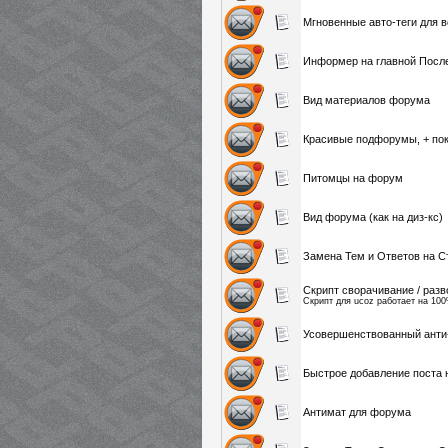
Мгновенные авто-теги для 
Информер на главной Посл
Вид материалов форума
Красивые подфорумы, + пок
Питомцы на форум
Вид форума (как на диз-кс)
Замена Тем и Ответов на С
Скрипт сворачивание / раз
Скрипт для ucoz работает на 10
Усовершенствованный анти-
Быстрое добавление поста 
Антимат для форума