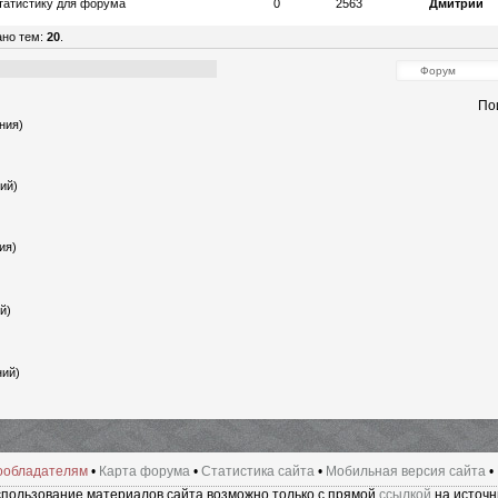
татистику для форума
0
2563
Дмитрий
ано тем:
20
.
По
ния)
ий)
ия)
й)
ний)
ообладателям
•
Карта форума
•
Статистика сайта
•
Мобильная версия сайта
•
пользование материалов сайта возможно только с прямой
ссылкой
на источн