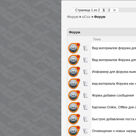
Страница
1
из
2
1
2
»
Форум
»
uCoz
»
Форум
Форум
Тема
Вид материалов форума дл
Вид материалов Форума для
Информер для форума выво
вид материала Форума как н
Форма добавки сообщения
Картинки Online, Offline дл
Быстрое добавление поста 
Оповещение о новых награ