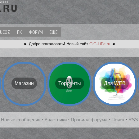
UCOZ
ПК
ФОРУМ
ЕЩЁ
► Добро пожаловать!
Новый сайт
GiG-LiFe.ru
◄
Магазин
Торренты
Для WEB
[
Новые сообщения
·
Участники
·
Правила форума
·
Поиск
·
RSS