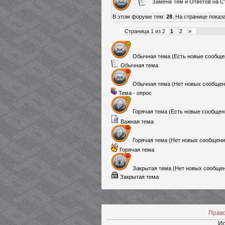
Замена Тем и Ответов на С
В этом форуме тем:
28
. На странице показ
Страница
1
из
2
1
2
»
Обычная тема (Есть новые сообще
Обычная тема
Обычная тема (Нет новых сообщен
Тема - опрос
Горячая тема (Есть новые сообщен
Важная тема
Горячая тема (Нет новых сообщени
Горячая тема
Закрытая тема (Нет новых сообще
Закрытая тема
Прав
Ис