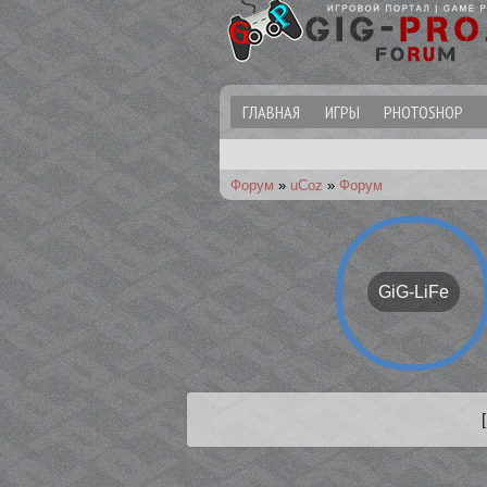
ГЛАВНАЯ
ИГРЫ
PHOTOSHOP
Форум
»
uCoz
»
Форум
GiG-LiFe