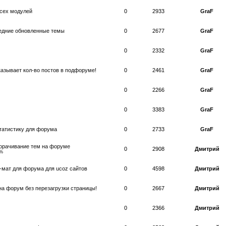
всех модулей
0
2933
GraF
едние обновленные темы
0
2677
GraF
0
2332
GraF
азывает кол-во постов в подфоруме!
0
2461
GraF
0
2266
GraF
0
3383
GraF
татистику для форума
0
2733
GraF
ворачивание тем на форуме
0
2908
Дмитрий
0%
мат для форума для ucoz сайтов
0
4598
Дмитрий
на форум без перезагрузки страницы!
0
2667
Дмитрий
0
2366
Дмитрий