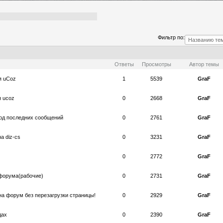
Фильтр по:
Ответы
Просмотры
Автор темы
я uCoz
1
5539
GraF
 ucoz
0
2668
GraF
д последних сообщений
0
2761
GraF
а diz-cs
0
3231
GraF
0
2772
GraF
я форума(рабочие)
0
2731
GraF
на форум без перезагрузки страницы!
0
2929
GraF
дах
0
2390
GraF