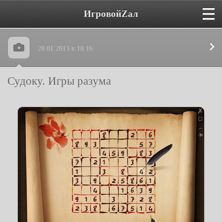
ИгровойZал
28.01.2013 в 18:16
Судоку. Игры разума