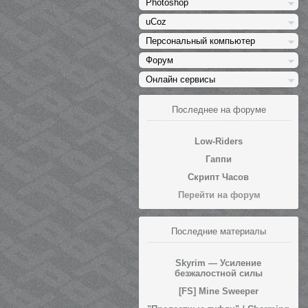
Photoshop
uCoz
Персональный компьютер
Форум
Онлайн сервисы
Последнее на форуме
Low-Riders
Гаппи
Скрипт Часов
Перейти на форум
Последние материалы
Skyrim — Усиление
безжалостной силы
[FS] Mine Sweeper