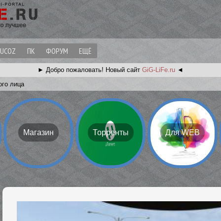
UCOZ
ПК
ФОРУМ
ЕЩЁ
► Добро пожаловать!
Новый сайт
GiG-LiFe.ru
◄
ого лица
Магазин
Торренты
Для WEB