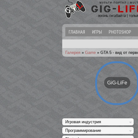
ГЛАВНАЯ
ИГРЫ
PHOTOSHOP
Галерея
»
Game
»
GTA 5 - вид от перв
GiG-LiFe
Игровая индустрия
Программирование