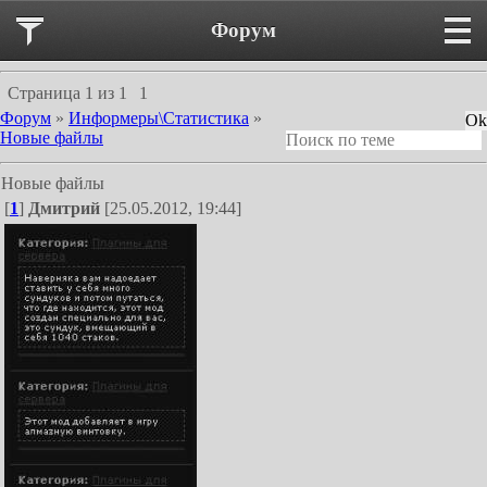
Форум
Страница
1
из
1
1
Форум
»
Информеры\Статистика
»
Новые файлы
Новые файлы
[
1
]
Дмитрий
[25.05.2012, 19:44]