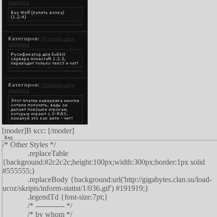
[moder]В ксс: [/moder]
Код
/* Other Styles */
.replaceTable
{background:#2c2c2c;height:100px;width:300px;border:1px solid
#555555;}
.replaceBody {background:url('http://gigabytes.clan.su/load-
ucoz/skripts/inform-statist/1/036.gif') #191919;}
.legendTd {font-size:7pt;}
/* ------------ */
/* by whom */