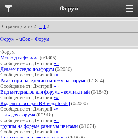
Форум
Страница
2
из
2
«
1
2
Форум
»
uCoz
»
Форум
Форум
Меню для форума
(
0
/
1805
)
Сообщение от:
Дмитрий
»»
Делаем псевдо подфорум
(
0
/
2086
)
Сообщение от:
Дмитрий
»»
Рамка при наведении на тему на форуме
(
0
/
1814
)
Сообщение от:
Дмитрий
»»
Вид материалов для форума - компактный
(
0
/
1843
)
Сообщение от:
Дмитрий
»»
Выделить всё для BB-кода [code]
(
0
/
2000
)
Сообщение от:
Дмитрий
»»
+ и - для форума
(
0
/
1918
)
Сообщение от:
Дмитрий
»»
группы на форуме разнимы цветами
(
0
/
1674
)
Сообщение от:
Дмитрий
»»
Показатель популярности темы
(
0
/
1828
)