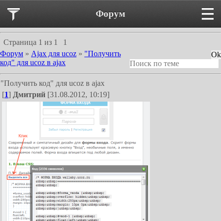
Форум
Страница
1
из
1
1
Форум
»
Ajax для ucoz
»
"Получить
код" для ucoz в ajax
"Получить код" для ucoz в ajax
[
1
]
Дмитрий
[31.08.2012, 10:19]