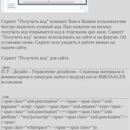
Скрипт "Получить код" поможет Вам и Вашим пользователям
быстро выделить нужный код. При нажатии на кнопку
получить код открывается код в отдельном ajax окне. Скрипт
"Получить код" можно использовать на сайте и на форуме. Об
установке ниже. Скрипт ucoz увидеть в работе можно на
нашем сайте.
Скрипт "Получить код" для сайта
Quote
П.У - Дизайн - Управление дизайном - Страница материала и
комментариев к нему(для любого модуля) после $MESSAGE$
вставляем:
Code
<span class="xml-punctuation"><</span><span class="xml-
tagname">script </span><span class="xml-attname">type</span>
<span class="xml-punctuation">=</span><span class="xml-
attribute">"text/javascript"</span><span class="xml-punctuation">>
</span>
<span class="whitespace"> </span><span class="js-