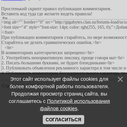
Простенький скрипт правил публикации комментариев.
Вставить код туда где желаете видеть правила!
Код
<img alt="" border="0" src="http://gigabytes.clan.su/forums-load/uco
<font size="4" style="font-size: 14pt; color: rgb(255, 165, 0);">Д
</font>
При публикации комментариев старайтесь, по мере возможности
Старайтесь не делать грамматических ошибок.<br>
<br>
В комментариях категорически запрещено:<br>
1. Употреблять ненормативную лексику, проще говоря мат<br>
2. Писать большими буквами, не будьте блондинками<br>
3. Публиковать объявления рекламного характера в том числе 
4. Публиковать комментарии бессодержательного характера, то 
5. Размещать комментарий содержащий только один или нескол
Этот сайт использует файлы cookies для
<br>
Страница
1
из
1
1
более комфортной работы пользователя.
<span style="color: rgb(255, 0, 0);">За нарушение правил следуе
</span>
Продолжая просмотр страниц сайта, вы
соглашаетесь с
Политикой использования
файлов cookies
.
СОГЛАСИТЬСЯ