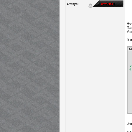
Статус:
Не
Па
Ус
В л
C
p
0
Из