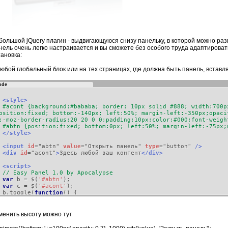
большой jQuery плагин - выдвигающуюся снизу панельку, в которой можно р
нель очень легко настраивается и вы сможете без особого труда адаптироват
тановка:
юбой глобальный блок или на тех страницах, где должна быть панель, вставл
ode
<style>
#acont {background:#bababa; border: 10px solid #888; width:700p
osition:fixed; bottom:-140px; left:50%; margin-left:-350px;opaci
;-moz-border-radius:20 20 0 0;padding:10px;color:#000;font-wei
#abtn {position:fixed; bottom:0px; left:50%; margin-left:-75p
</style>
<input
id
=
"abtn"
value
=
"Открыть панель"
type
=
"button"
/>
<div
id
=
"acont"
>
Здесь любой ваш контент
</div>
<script>
// Easy Panel 1.0 by Apocalypse
var
b
=
$
(
'#abtn'
);
var
c
=
$
(
'#acont'
);
b
.
toggle
(
function
()
{
b
.
animate
({
bottom
:
'+=100px'
,
opacity
:
0.7
},
1000
).
attr
(
'value'
c
.
animate
({
bottom
:
'+=100px'
,
opacity
:
0.7
},
1000
);
},
менить высоту можно тут
function
()
{
b
.
animate
({
bottom
:
'-=100px'
,
opacity
:
1
},
1000
).
attr
(
'value'
,