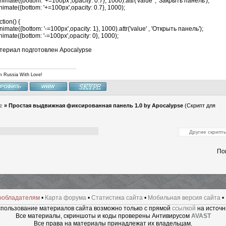
nimate({bottom: '+=100px',opacity: 0.7}, 1000).attr('value' , 'Закрыть панель');
c
.
animate
({
bottom
:
'-=100px'
,
opacity
:
0
},
1000
);
nimate({bottom: '+=100px',opacity: 0.7}, 1000);
});
// http://apo-ucoz.com , 2011 год
ction() {
</script>
nimate({bottom: '-=100px',opacity: 1}, 1000).attr('value' , 'Открыть панель');
nimate({bottom: '-=100px',opacity: 0}, 1000);
териал подготовлен Apocalypse
m Russia With Love!
z
»
Простая выдвижная фиксированная панель 1.0 by Apocalypse
(Скрипт для
По
ообладателям
•
Карта форума
•
Статистика сайта
•
Мобильная версия сайта
•
пользование материалов сайта возможно только с прямой
ссылкой
на источн
Все материалы, скриншоты и коды проверены Антивирусом
AVAST
Все права на материалы принадлежат их владельцам.