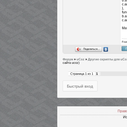
b.a
c.a
},
fun
b.a
c.a
Ма
Fro
Поделиться…
Форум
»
uCoz
»
Другие скрипты для uCo
сайта ucoz)
Страница
1
из
1
1
Прав
Ис