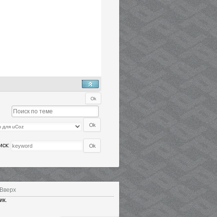
иск:
Вверх
ик.