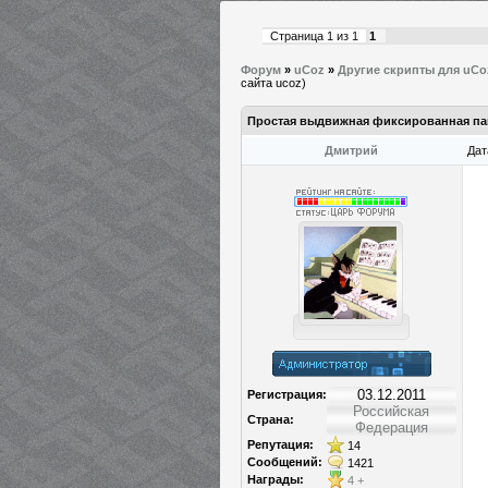
Страница
1
из
1
1
Форум
»
uCoz
»
Другие скрипты для uCo
сайта ucoz)
Простая выдвижная фиксированная пан
Дмитрий
Дат
03.12.2011
Регистрация:
Российская
Страна:
Федерация
Репутация:
14
Сообщений:
1421
Награды:
4
+