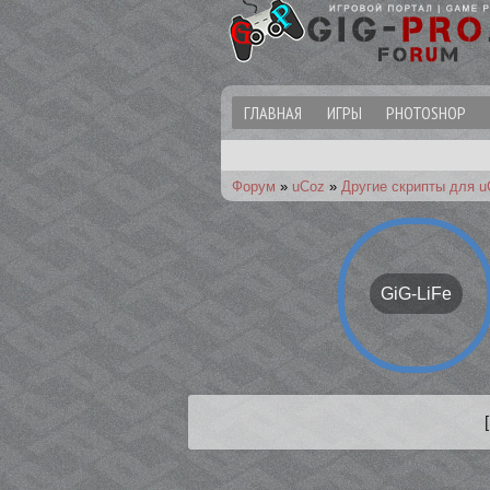
ГЛАВНАЯ
ИГРЫ
PHOTOSHOP
Форум
»
uCoz
»
Другие скрипты для u
GiG-LiFe