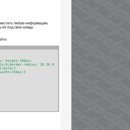
азместить любую информацию.
ь её под свои нужды
яйте:
x; height:100px;
ty:0;border-radius: 20 20 0
ght:bold;}
x;width:150px;}
,
'Закрыть панель'
);
'Открыть панель'
);