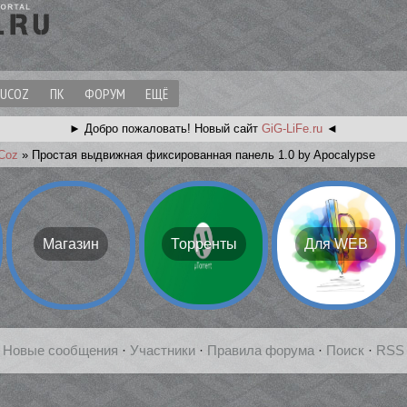
UCOZ
ПК
ФОРУМ
ЕЩЁ
► Добро пожаловать!
Новый сайт
GiG-LiFe.ru
◄
Coz
»
Простая выдвижная фиксированная панель 1.0 by Apocalypse
Магазин
Торренты
Для WEB
[
Новые сообщения
·
Участники
·
Правила форума
·
Поиск
·
RSS